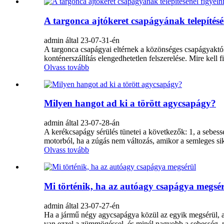
A targonca ajtókeret csapágyának telepítésén
admin által 23-07-31-én
A targonca csapágyai eltérnek a közönséges csapágyaktól
konténerszállítás elengedhetetlen felszerelése. Mire kell fi
Olvass tovább
Milyen hangot ad ki a törött agycsapágy?
admin által 23-07-28-án
A kerékcsapágy sérülés tünetei a következők: 1, a sebess
motorból, ha a zúgás nem változás, amikor a semleges sikl
Olvass tovább
Mi történik, ha az autóagy csapágya megsé
admin által 23-07-27-én
Ha a jármű négy agycsapágya közül az egyik megsérül, a
van ezzel a zümmögéssel, és minél nagyobb a sebesség, n