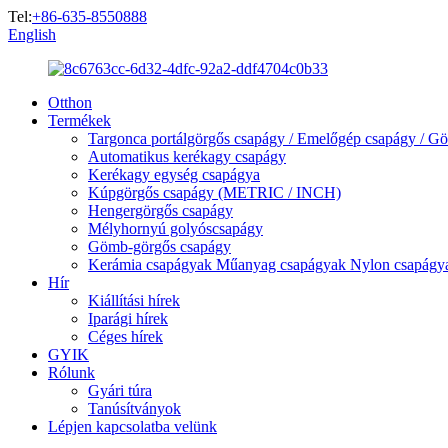
Tel:
+86-635-8550888
English
Otthon
Termékek
Targonca portálgörgős csapágy / Emelőgép csapágy / Gö
Automatikus kerékagy csapágy
Kerékagy egység csapágya
Kúpgörgős csapágy (METRIC / INCH)
Hengergörgős csapágy
Mélyhornyú golyóscsapágy
Gömb-görgős csapágy
Kerámia csapágyak Műanyag csapágyak Nylon csapágy
Hír
Kiállítási hírek
Iparági hírek
Céges hírek
GYIK
Rólunk
Gyári túra
Tanúsítványok
Lépjen kapcsolatba velünk