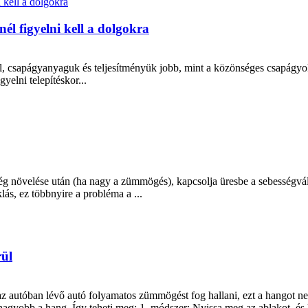
él figyelni kell a dolgokra
, csapágyanyaguk és teljesítményük jobb, mint a közönséges csapágyoké.
gyelni telepítéskor...
ég növelése után (ha nagy a zümmögés), kapcsolja üresbe a sebességváltó
ás, ez többnyire a probléma a ...
rül
z autóban lévő autó folyamatos zümmögést fog hallani, ezt a hangot ne
agyobb a hang. Így teheti meg: 1. módszer: Nyissa meg az ablakot, és h