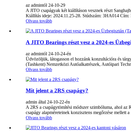
az admintól 24-10-29
A JITO csapágyak két kiállításon vesznek részt Sanghajba
Kiállítás ideje: 2024.11.25-28. Stúdszám: 3HA014 Cím:
Olvass tovább
A JITO Bearings részt vesz a 2024-es Üzbegi
az admintól 24-10-24-én
Üdvözöljük, látogasson el hozzánk konzultációra és tárg
(Tashkent) Nemzetközi Autóalkatrészek, Autóipari Technoló
Olvass tovább
Mit jelent a 2RS csapágy?
admin által 24-10-22-én
A 2RS a csapágytömítési módszer szimbóluma, ahol az RS a
csapágy alapméreteinek konzisztens megőrzése mellett a
Olvass tovább