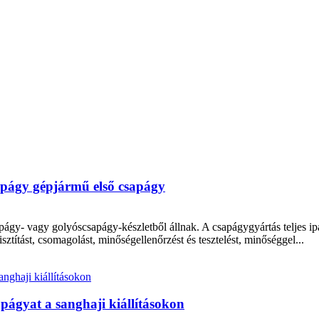
págy gépjármű első csapágy
y- vagy golyóscsapágy-készletből állnak. A csapágygyártás teljes ipar
sztítást, csomagolást, minőségellenőrzést és tesztelést, minőséggel...
págyat a sanghaji kiállításokon