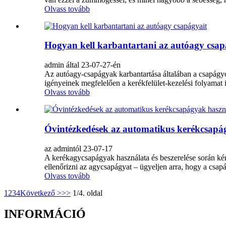
Olvass tovább
Hogyan kell karbantartani az autóagy csap
admin által 23-07-27-én
Az autóagy-csapágyak karbantartása általában a csapágyo
igényeinek megfelelően a kerékfelület-kezelési folyamat i
Olvass tovább
Óvintézkedések az automatikus kerékcsapág
az admintól 23-07-17
A kerékagycsapágyak használata és beszerelése során kér
ellenőrizni az agycsapágyat – ügyeljen arra, hogy a csapá
Olvass tovább
1
2
3
4
Következő >
>>
1/4. oldal
INFORMÁCIÓ