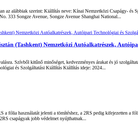
n az alábbiak szerint: Kiállítás neve: Kínai Nemzetközi Csapágy- és Sp
 No. 333 Songze Avenue, Songze Avenue Shanghai National...
sztán (Tashkent) Nemzetközi Autóalkatrészek, Autóipari
yalásra. Szívből kitűnő minőséget, kedvezményes árakat és jó szolgált
giai és Szolgáltatási Kiállítás Kiállítás ideje: 2024...
 fólia használatát jelenti a tömítéshez, a 2RS pedig kifejezetten a fól
 2RS csapágyak jobb védelmet nyújthatnak...