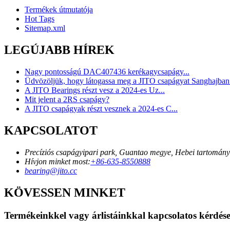
Termékek útmutatója
Hot Tags
Sitemap.xml
LEGÚJABB HÍREK
Nagy pontosságú DAC407436 kerékagycsapágy...
Üdvözöljük, hogy látogassa meg a JITO csapágyat Sanghajban.
A JITO Bearings részt vesz a 2024-es Uz...
Mit jelent a 2RS csapágy?
A JITO csapágyak részt vesznek a 2024-es C...
KAPCSOLATOT
Precíziós csapágyipari park, Guantao megye, Hebei tartomány
Hívjon minket most:
+86-635-8550888
bearing@jito.cc
KÖVESSEN MINKET
Termékeinkkel vagy árlistáinkkal kapcsolatos kérdései