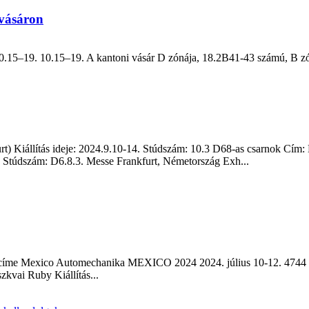
 vásáron
0.15–19. 10.15–19. A kantoni vásár D zónája, 18.2B41-43 számú, B zóna
) Kiállítás ideje: 2024.9.10-14. Stúdszám: 10.3 D68-as csarnok Cím
4. Stúdszám: D6.8.3. Messe Frankfurt, Németország Exh...
állítás címe Mexico Automechanika MEXICO 2024 2024. július 10-12. 4
kvai Ruby Kiállítás...