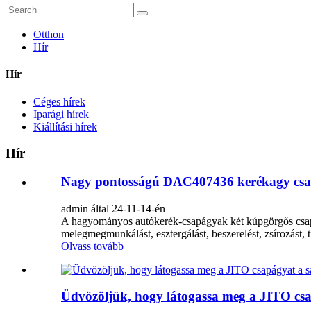
Otthon
Hír
Hír
Céges hírek
Iparági hírek
Kiállítási hírek
Hír
Nagy pontosságú DAC407436 kerékagy csa
admin által 24-11-14-én
A hagyományos autókerék-csapágyak két kúpgörgős csapág
melegmegmunkálást, esztergálást, beszerelést, zsírozást, ti
Olvass tovább
Üdvözöljük, hogy látogassa meg a JITO csa