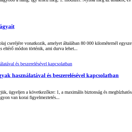
ágyait
laj cseréjére vonatkozik, amelyet általában 80 000 kilométernél egysz
s eltérő módon történik, ami durva lehet...
yak használatával és beszerelésével kapcsolatban
jük, ügyeljen a következőkre: 1, a maximális biztonság és megbízhatósá
gyon van korai figyelmeztetés...